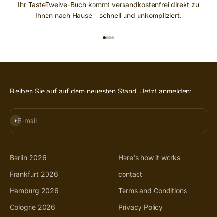
Ihr TasteTwelve-Buch kommt versandkostenfrei direkt zu
Ihnen nach Hause – schnell und unkompliziert.
GO TO ITEM 1
GO TO ITEM 2
GO TO ITEM 3
GO TO ITEM 4
Bleiben Sie auf auf dem neuesten Stand. Jetzt anmelden:
SUBSCRIBE
E-mail
Berlin 2026
Here's how it works
Frankfurt 2026
contact
Hamburg 2026
Terms and Conditions
Cologne 2026
Privacy Policy