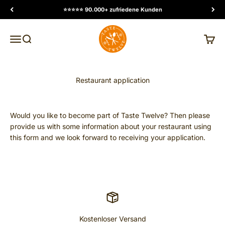
Skip to content
⭐️⭐️⭐️⭐️⭐️ 90.000+ zufriedene Kunden
TasteTwelve
MENU
Search
Cart
Restaurant application
Would you like to become part of Taste Twelve? Then please
provide us with some information about your restaurant using
this form and we look forward to receiving your application.
Kostenloser Versand