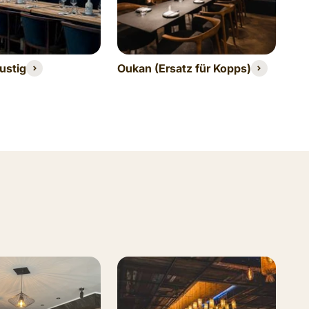
La
ustig
Oukan (Ersatz für Kopps)
(Er