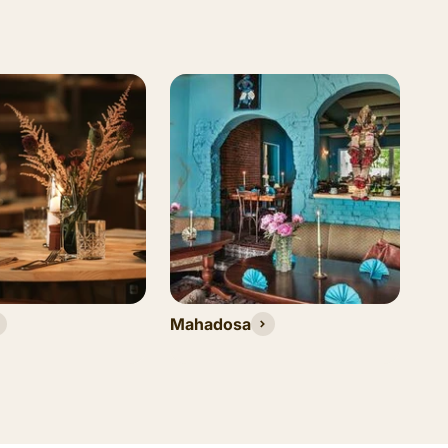
Mahadosa
M