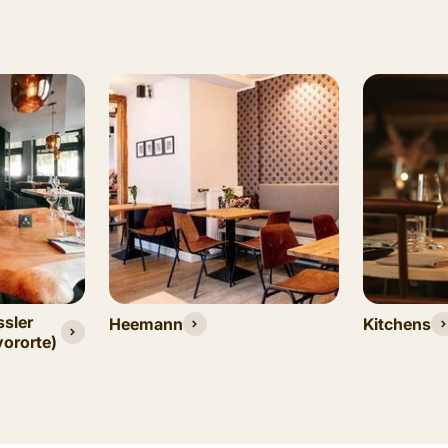
ssler
Heemann
Kitchens
vororte)