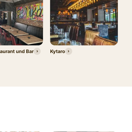
aurant und Bar
Kytaro
Ph