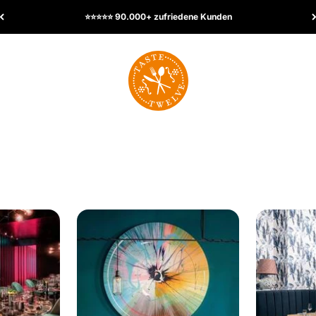
Seit 15 Jahren mehr als ein Restaurantführer
TasteTwelve
rporativo