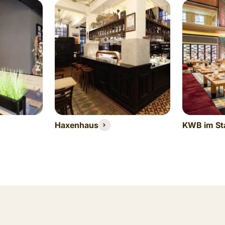
Haxenhaus
KWB im Sta