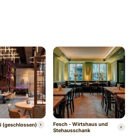
Fesch - Wirtshaus und
ei (geschlossen)
Ga
Stehausschank