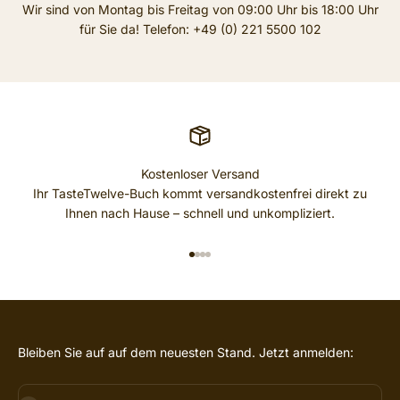
Wir sind von Montag bis Freitag von 09:00 Uhr bis 18:00 Uhr
für Sie da! Telefon: +49 (0) 221 5500 102
Kostenloser Versand
Ihr TasteTwelve-Buch kommt versandkostenfrei direkt zu
Ihnen nach Hause – schnell und unkompliziert.
GEHE ZU ELEMENT 1
GEHE ZU ELEMENT 2
GEHE ZU ELEMENT 3
GEHE ZU ELEMENT 4
Bleiben Sie auf auf dem neuesten Stand. Jetzt anmelden: