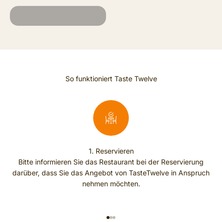
So funktioniert Taste Twelve
1. Reservieren
Bitte informieren Sie das Restaurant bei der Reservierung
darüber, dass Sie das Angebot von TasteTwelve in Anspruch
nehmen möchten.
IHRE EXKLUSIVEN VORTEILE
Mit TasteTwelve entdecken Sie
12 ausgewählte
Spitzenrestaurants
Ihrer Stadt – jedes mit einer besonderen