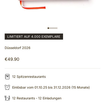
IR AL ARTÍCULO 1
IR AL ARTÍCULO 2
IR AL ARTÍCULO 3
IR AL ARTÍCULO 4
IR AL ARTÍCULO 5
IR AL ARTÍCULO 6
IR AL ARTÍCULO 7
LIMITIERT AUF 4.000 EXEMPLARE
Düsseldorf 2026
Precio de oferta
€49.90
12 Spitzenrestaurants
Einlösbar vom 01.10.25 bis 31.12.2026 (15 Monate)
12 Restaurants - 12 Einladungen