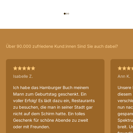
IR AL ARTÍCULO 1
IR AL ARTÍCULO 2
IR AL ARTÍCULO 3
Isabelle Z.
Ann K.
Ich habe das Hamburger Buch meinem
Unsere 
Mann zum Geburtstag geschenkt. Ein
diesem 
voller Erfolg! Es lädt dazu ein, Restaurants
verschl
zu besuchen, die man in seiner Stadt gar
nun nac
nicht auf dem Schirm hatte. Ein tolles
gespannt
Geschenk für schöne Abende zu zweit
Spektru
oder mit Freunden.
breit. 