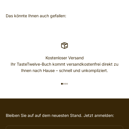
Kostenloser Versand
Ihr TasteTwelve-Buch kommt versandkostenfrei direkt zu
Ihnen nach Hause – schnell und unkompliziert.
IR AL ARTÍCULO 1
IR AL ARTÍCULO 2
IR AL ARTÍCULO 3
IR AL ARTÍCULO 4
Bleiben Sie auf auf dem neuesten Stand. Jetzt anmelden: