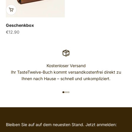
Geschenkbox
Angebot
€12.90
Kostenloser Versand
Ihr TasteTwelve-Buch kommt versandkostenfrei direkt zu
Ihnen nach Hause – schnell und unkompliziert.
GEHE ZU ELEMENT 1
GEHE ZU ELEMENT 2
GEHE ZU ELEMENT 3
GEHE ZU ELEMENT 4
Bleiben Sie auf auf dem neuesten Stand. Jetzt anmelden: