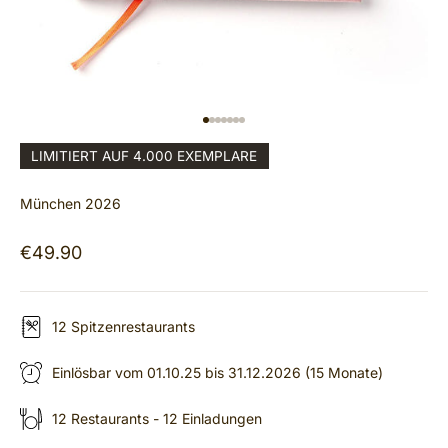
GEHE ZU ELEMENT 1
GEHE ZU ELEMENT 2
GEHE ZU ELEMENT 3
GEHE ZU ELEMENT 4
GEHE ZU ELEMENT 5
GEHE ZU ELEMENT 6
GEHE ZU ELEMENT 7
LIMITIERT AUF 4.000 EXEMPLARE
München 2026
Angebot
€49.90
12 Spitzenrestaurants
Einlösbar vom 01.10.25 bis 31.12.2026 (15 Monate)
12 Restaurants - 12 Einladungen