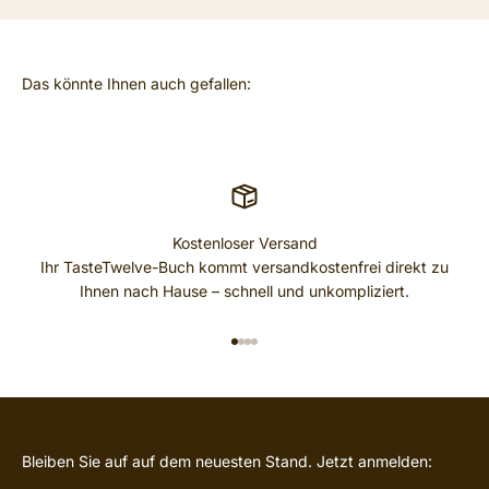
Kostenloser Versand
Ihr TasteTwelve-Buch kommt versandkostenfrei direkt zu
Ihnen nach Hause – schnell und unkompliziert.
GEHE ZU ELEMENT 1
GEHE ZU ELEMENT 2
GEHE ZU ELEMENT 3
GEHE ZU ELEMENT 4
Bleiben Sie auf auf dem neuesten Stand. Jetzt anmelden: