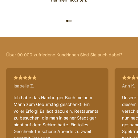
GEHE ZU ELEMENT 1
GEHE ZU ELEMENT 2
GEHE ZU ELEMENT 3
Isabelle Z.
Ann K.
Ich habe das Hamburger Buch meinem
Unsere 
Mann zum Geburtstag geschenkt. Ein
diesem 
voller Erfolg! Es lädt dazu ein, Restaurants
verschl
zu besuchen, die man in seiner Stadt gar
nun nac
nicht auf dem Schirm hatte. Ein tolles
gespannt
Geschenk für schöne Abende zu zweit
Spektru