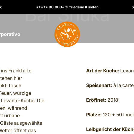
⭐️⭐️⭐️⭐️⭐️ 90.000+ zufriedene Kunden
TasteTwelve
rporativo
 ins Frankfurter
Art der Küche:
Levan
stehen hier
Speisenart:
à la carte
kt: frisch
euer, würzige
Eröffnet:
2018
 Levante-Küche. Die
ben, während
Plätze:
120 + 50 Inne
ht urbane
e Gäste ausgewählte
Leibgericht der Küch
etter öffnet das