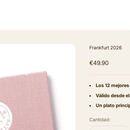
Frankfurt 2026
Precio de ofert
€49.90
Los 12 mejores
Válido desde el
Un plato princi
Cantidad: