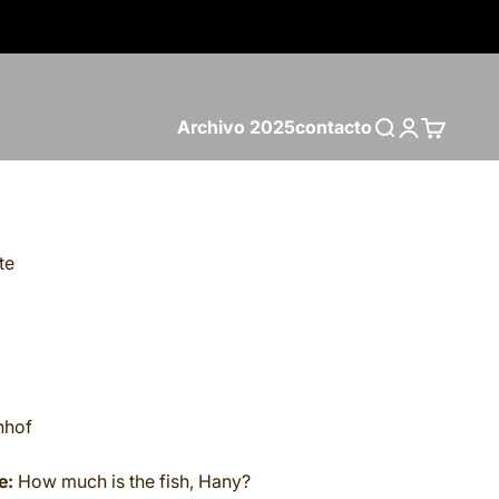
Archivo 2025
contacto
Buscar
Iniciar sesió
Carrito
te
nhof
e:
How much is the fish, Hany?