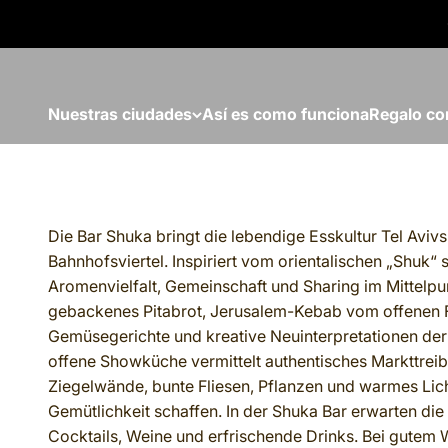
Ir al contenido
Nuestras ciudades
Así es como funciona
Regalo co
Die Bar Shuka bringt die lebendige Esskultur Tel Avivs
Bahnhofsviertel. Inspiriert vom orientalischen „Shuk“ 
Aromenvielfalt, Gemeinschaft und Sharing im Mittelpun
gebackenes Pitabrot, Jerusalem-Kebab vom offenen F
Gemüsegerichte und kreative Neuinterpretationen der
offene Showküche vermittelt authentisches Markttrei
Ziegelwände, bunte Fliesen, Pflanzen und warmes Lic
Gemütlichkeit schaffen. In der Shuka Bar erwarten di
Cocktails, Weine und erfrischende Drinks. Bei gutem W