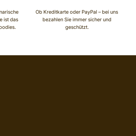
narische
Ob Kreditkarte oder PayPal – bei uns
 ist das
bezahlen Sie immer sicher und
oodies.
geschützt.