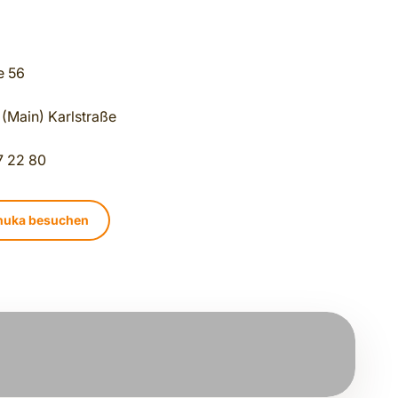
e 56
 (Main) Karlstraße
 22 80
Shuka besuchen