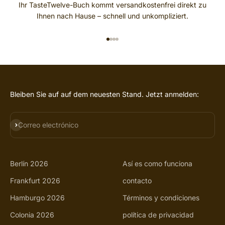
Ihr TasteTwelve-Buch kommt versandkostenfrei direkt zu
Ihnen nach Hause – schnell und unkompliziert.
IR AL ARTÍCULO 1
IR AL ARTÍCULO 2
IR AL ARTÍCULO 3
IR AL ARTÍCULO 4
Bleiben Sie auf auf dem neuesten Stand. Jetzt anmelden:
SUSCRIBIRSE
Correo electrónico
Berlín 2026
Así es como funciona
Frankfurt 2026
contacto
Hamburgo 2026
Términos y condiciones
Colonia 2026
política de privacidad