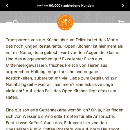
Ir al contenido
⭐️⭐️⭐️⭐️⭐️ 90.000+ zufriedene Kunden
TasteTwelve
MENÚ
Buscar
Carrit
Transparenz von der Küche bis zum Teller lautet das Motto
des noch jungen Restaurants. ›Open Kitchen‹ ist hier mehr als
nur ein Name, denn gekocht wird vor den Augen der Gäste.
Und das ausgesprochen gut! Exzellenter Fisch aus
Mittelmeergewässern, frisches Fleisch von Tieren aus
artgerechter Haltung, vege-tarische und vegane
Köstlichkeiten, zubereitet mit viel Liebe zum Detail und zur
Nachhaltigkeit – was will man mehr? Eine exklusive Lage
vielleicht? Auf jeden Fall, das Open Kitchen liegt direkt am
Hafen.
Eine gut sortierte Getränkekarte womöglich? Oh ja, hier finden
sich von Wasser bis Vino edle Tropfen für alle Ansprüche.
Echt klasse Kaffee? Auch das, Er kommt hier von den
Spezialisten Public Coffee Roasters, die auf ihrem Hausboot