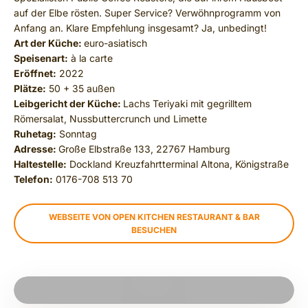
auf der Elbe rösten. Super Service? Verwöhnprogramm von
Anfang an. Klare Empfehlung insgesamt? Ja, unbedingt!
Art der Küche:
euro-asiatisch
Speisenart:
à la carte
Eröffnet:
2022
Plätze:
50 + 35 außen
Leibgericht der Küche:
Lachs Teriyaki mit gegrilltem
Römersalat, Nussbuttercrunch und Limette
Ruhetag:
Sonntag
Adresse:
Große Elbstraße 133, 22767 Hamburg
Haltestelle:
Dockland Kreuzfahrtterminal Altona, Königstraße
Telefon:
0176-708 513 70
WEBSEITE VON OPEN KITCHEN RESTAURANT & BAR
BESUCHEN
REPRODUCIR VÍDEO