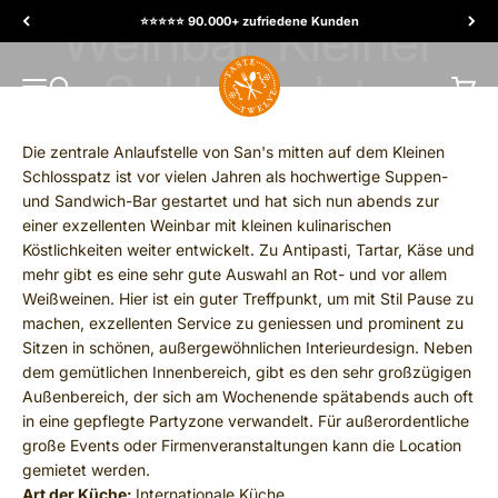
Ir al contenido
⭐️⭐️⭐️⭐️⭐️ 90.000+ zufriedene Kunden
TasteTwelve
MENÚ
Buscar
Carrit
Die zentrale Anlaufstelle von San's mitten auf dem Kleinen
Schlosspatz ist vor vielen Jahren als hochwertige Suppen-
und Sandwich-Bar gestartet und hat sich nun abends zur
einer exzellenten Weinbar mit kleinen kulinarischen
Köstlichkeiten weiter entwickelt. Zu Antipasti, Tartar, Käse und
mehr gibt es eine sehr gute Auswahl an Rot- und vor allem
Weißweinen. Hier ist ein guter Treffpunkt, um mit Stil Pause zu
machen, exzellenten Service zu geniessen und prominent zu
Sitzen in schönen, außergewöhnlichen Interieurdesign. Neben
dem gemütlichen Innenbereich, gibt es den sehr großzügigen
Außenbereich, der sich am Wochenende spätabends auch oft
in eine gepflegte Partyzone verwandelt. Für außerordentliche
große Events oder Firmenveranstaltungen kann die Location
gemietet werden.
Art der Küche:
Internationale Küche