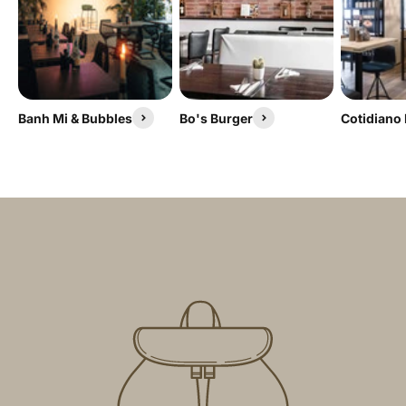
Banh Mi & Bubbles
Bo's Burger
Cotidiano