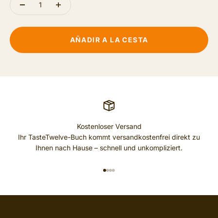
AÑADIR A LA CESTA
Kostenloser Versand
Ihr TasteTwelve-Buch kommt versandkostenfrei direkt zu
Ihnen nach Hause – schnell und unkompliziert.
IR AL ARTÍCULO 1
IR AL ARTÍCULO 2
IR AL ARTÍCULO 3
IR AL ARTÍCULO 4