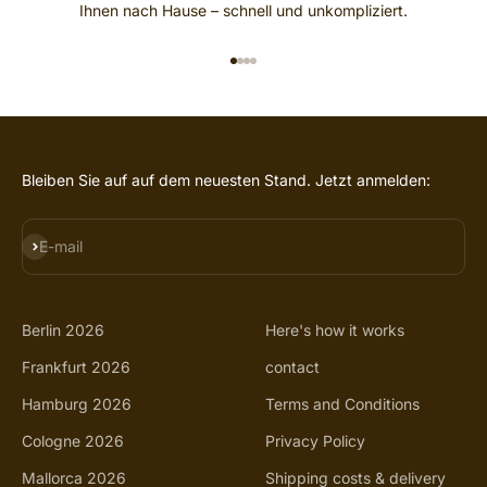
Ihnen nach Hause – schnell und unkompliziert.
GO TO ITEM 1
GO TO ITEM 2
GO TO ITEM 3
GO TO ITEM 4
Bleiben Sie auf auf dem neuesten Stand. Jetzt anmelden:
SUBSCRIBE
E-mail
Berlin 2026
Here's how it works
Frankfurt 2026
contact
Hamburg 2026
Terms and Conditions
Cologne 2026
Privacy Policy
Mallorca 2026
Shipping costs & delivery