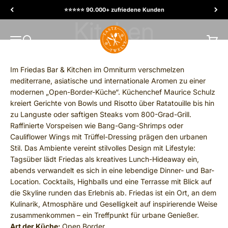
Skip to content
⭐️⭐️⭐️⭐️⭐️ 90.000+ zufriedene Kunden
TasteTwelve
MENU
Search
Cart
Im Friedas Bar & Kitchen im Omniturm verschmelzen
mediterrane, asiatische und internationale Aromen zu einer
modernen „Open-Border-Küche“. Küchenchef Maurice Schulz
kreiert Gerichte von Bowls und Risotto über Ratatouille bis hin
zu Languste oder saftigen Steaks vom 800-Grad-Grill.
Raffinierte Vorspeisen wie Bang-Gang-Shrimps oder
Cauliflower Wings mit Trüffel-Dressing prägen den urbanen
Stil. Das Ambiente vereint stilvolles Design mit Lifestyle:
Tagsüber lädt Friedas als kreatives Lunch-Hideaway ein,
abends verwandelt es sich in eine lebendige Dinner- und Bar-
Location. Cocktails, Highballs und eine Terrasse mit Blick auf
die Skyline runden das Erlebnis ab. Friedas ist ein Ort, an dem
Kulinarik, Atmosphäre und Geselligkeit auf inspirierende Weise
zusammenkommen – ein Treffpunkt für urbane Genießer.
Art der Küche:
Open Border