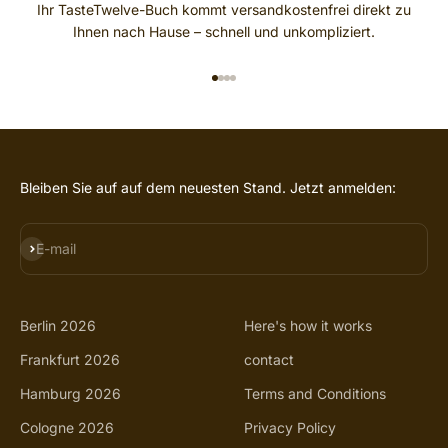
Ihr TasteTwelve-Buch kommt versandkostenfrei direkt zu
Ihnen nach Hause – schnell und unkompliziert.
GO TO ITEM 1
GO TO ITEM 2
GO TO ITEM 3
GO TO ITEM 4
Bleiben Sie auf auf dem neuesten Stand. Jetzt anmelden:
SUBSCRIBE
E-mail
Berlin 2026
Here's how it works
Frankfurt 2026
contact
Hamburg 2026
Terms and Conditions
Cologne 2026
Privacy Policy