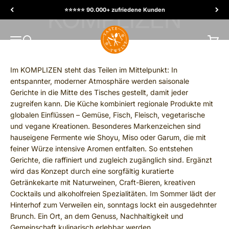
Skip to content
⭐️⭐️⭐️⭐️⭐️ 90.000+ zufriedene Kunden
TasteTwelve
MENU
Search
Cart
Im KOMPLIZEN steht das Teilen im Mittelpunkt: In
entspannter, moderner Atmosphäre werden saisonale
Gerichte in die Mitte des Tisches gestellt, damit jeder
zugreifen kann. Die Küche kombiniert regionale Produkte mit
globalen Einflüssen – Gemüse, Fisch, Fleisch, vegetarische
und vegane Kreationen. Besonderes Markenzeichen sind
hauseigene Fermente wie Shoyu, Miso oder Garum, die mit
feiner Würze intensive Aromen entfalten. So entstehen
Gerichte, die raffiniert und zugleich zugänglich sind. Ergänzt
wird das Konzept durch eine sorgfältig kuratierte
Getränkekarte mit Naturweinen, Craft-Bieren, kreativen
Cocktails und alkoholfreien Spezialitäten. Im Sommer lädt der
Hinterhof zum Verweilen ein, sonntags lockt ein ausgedehnter
Brunch. Ein Ort, an dem Genuss, Nachhaltigkeit und
Gemeinschaft kulinarisch erlebbar werden.