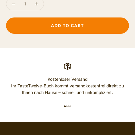
ADD TO CART
Kostenloser Versand
Ihr TasteTwelve-Buch kommt versandkostenfrei direkt zu
Ihnen nach Hause – schnell und unkompliziert.
GO TO ITEM 1
GO TO ITEM 2
GO TO ITEM 3
GO TO ITEM 4