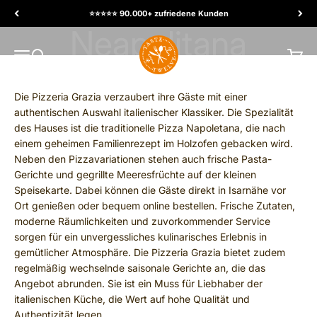
Skip to content
⭐️⭐️⭐️⭐️⭐️ 90.000+ zufriedene Kunden
TasteTwelve
MENU
Search
Cart
Die Pizzeria Grazia verzaubert ihre Gäste mit einer
authentischen Auswahl italienischer Klassiker. Die Spezialität
des Hauses ist die traditionelle Pizza Napoletana, die nach
einem geheimen Familienrezept im Holzofen gebacken wird.
Neben den Pizzavariationen stehen auch frische Pasta-
Gerichte und gegrillte Meeresfrüchte auf der kleinen
Speisekarte. Dabei können die Gäste direkt in Isarnähe vor
Ort genießen oder bequem online bestellen. Frische Zutaten,
moderne Räumlichkeiten und zuvorkommender Service
sorgen für ein unvergessliches kulinarisches Erlebnis in
gemütlicher Atmosphäre. Die Pizzeria Grazia bietet zudem
regelmäßig wechselnde saisonale Gerichte an, die das
Angebot abrunden. Sie ist ein Muss für Liebhaber der
italienischen Küche, die Wert auf hohe Qualität und
Authentizität legen.