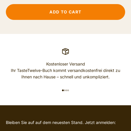
ADD TO CART
Kostenloser Versand
Ihr TasteTwelve-Buch kommt versandkostenfrei direkt zu
Ihnen nach Hause – schnell und unkompliziert.
GO TO ITEM 1
GO TO ITEM 2
GO TO ITEM 3
GO TO ITEM 4
Bleiben Sie auf auf dem neuesten Stand. Jetzt anmelden: