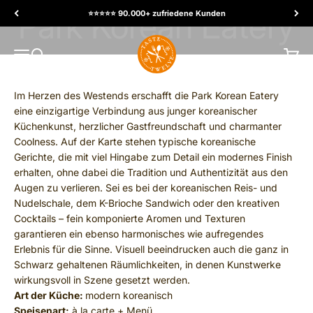
Skip to content
⭐️⭐️⭐️⭐️⭐️ 90.000+ zufriedene Kunden
TasteTwelve
MENU
Search
Cart
Im Herzen des Westends erschafft die Park Korean Eatery
eine einzigartige Verbindung aus junger koreanischer
Küchenkunst, herzlicher Gastfreundschaft und charmanter
Coolness. Auf der Karte stehen typische koreanische
Gerichte, die mit viel Hingabe zum Detail ein modernes Finish
erhalten, ohne dabei die Tradition und Authentizität aus den
Augen zu verlieren. Sei es bei der koreanischen Reis- und
Nudelschale, dem K-Brioche Sandwich oder den kreativen
Cocktails – fein komponierte Aromen und Texturen
garantieren ein ebenso harmonisches wie aufregendes
Erlebnis für die Sinne. Visuell beeindrucken auch die ganz in
Schwarz gehaltenen Räumlichkeiten, in denen Kunstwerke
wirkungsvoll in Szene gesetzt werden.
Art der Küche:
modern koreanisch
Speisenart:
à la carte + Menü