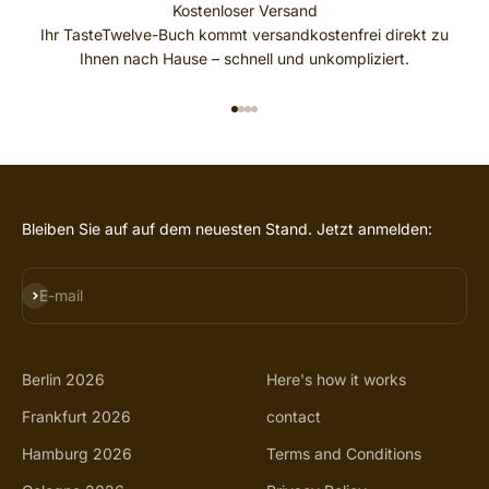
Kostenloser Versand
Ihr TasteTwelve-Buch kommt versandkostenfrei direkt zu
Ihnen nach Hause – schnell und unkompliziert.
GO TO ITEM 1
GO TO ITEM 2
GO TO ITEM 3
GO TO ITEM 4
Bleiben Sie auf auf dem neuesten Stand. Jetzt anmelden:
SUBSCRIBE
E-mail
Berlin 2026
Here's how it works
Frankfurt 2026
contact
Hamburg 2026
Terms and Conditions