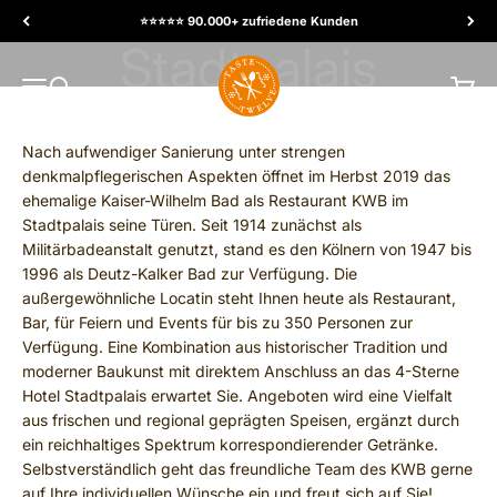
Skip to content
⭐️⭐️⭐️⭐️⭐️ 90.000+ zufriedene Kunden
TasteTwelve
MENU
Search
Cart
Nach aufwendiger Sanierung unter strengen
denkmalpflegerischen Aspekten öffnet im Herbst 2019 das
ehemalige Kaiser-Wilhelm Bad als Restaurant KWB im
Stadtpalais seine Türen. Seit 1914 zunächst als
Militärbadeanstalt genutzt, stand es den Kölnern von 1947 bis
1996 als Deutz-Kalker Bad zur Verfügung. Die
außergewöhnliche Locatin steht Ihnen heute als Restaurant,
Bar, für Feiern und Events für bis zu 350 Personen zur
Verfügung. Eine Kombination aus historischer Tradition und
moderner Baukunst mit direktem Anschluss an das 4-Sterne
Hotel Stadtpalais erwartet Sie. Angeboten wird eine Vielfalt
aus frischen und regional geprägten Speisen, ergänzt durch
ein reichhaltiges Spektrum korrespondierender Getränke.
Selbstverständlich geht das freundliche Team des KWB gerne
auf Ihre individuellen Wünsche ein und freut sich auf Sie!