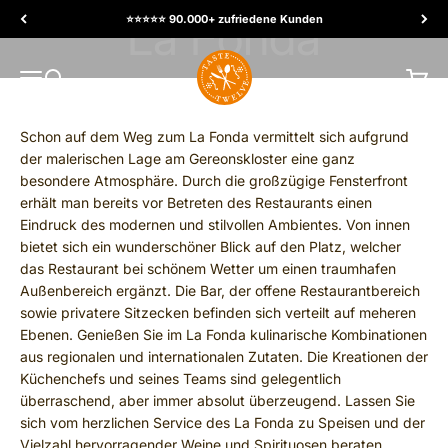
Skip to content
⭐️⭐️⭐️⭐️⭐️ 90.000+ zufriedene Kunden
TasteTwelve
MENU
Search
Cart
Schon auf dem Weg zum La Fonda vermittelt sich aufgrund
der malerischen Lage am Gereonskloster eine ganz
besondere Atmosphäre. Durch die großzügige Fensterfront
erhält man bereits vor Betreten des Restaurants einen
Eindruck des modernen und stilvollen Ambientes. Von innen
bietet sich ein wunderschöner Blick auf den Platz, welcher
das Restaurant bei schönem Wetter um einen traumhafen
Außenbereich ergänzt. Die Bar, der offene Restaurantbereich
sowie privatere Sitzecken befinden sich verteilt auf meheren
Ebenen. Genießen Sie im La Fonda kulinarische Kombinationen
aus regionalen und internationalen Zutaten. Die Kreationen der
Küchenchefs und seines Teams sind gelegentlich
überraschend, aber immer absolut überzeugend. Lassen Sie
sich vom herzlichen Service des La Fonda zu Speisen und der
Vielzahl hervorragender Weine und Spirituosen beraten.