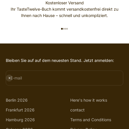
Kostenloser Versand
Ihr TasteTwelve-Buch kommt versandkostenfrei direkt zu
Ihnen nach Hause – schnell und unkompliziert.
GO TO ITEM 1
GO TO ITEM 2
GO TO ITEM 3
GO TO ITEM 4
Bleiben Sie auf auf dem neuesten Stand. Jetzt anmelden:
SUBSCRIBE
E-mail
Berlin 2026
Here's how it works
Frankfurt 2026
contact
Hamburg 2026
Terms and Conditions