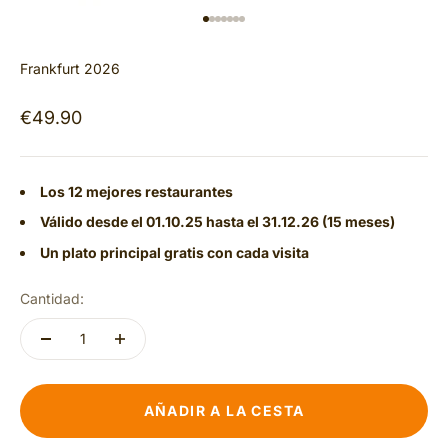
IR AL ARTÍCULO 1
IR AL ARTÍCULO 2
IR AL ARTÍCULO 3
IR AL ARTÍCULO 4
IR AL ARTÍCULO 5
IR AL ARTÍCULO 6
IR AL ARTÍCULO 7
Frankfurt 2026
Precio de oferta
€49.90
Los 12 mejores restaurantes
Válido desde el 01.10.25 hasta el 31.12.26 (15 meses)
Un plato principal gratis con cada visita
Cantidad:
AÑADIR A LA CESTA