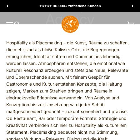
Ir al contenido
⭐️⭐️⭐️⭐️⭐️ 90.000+ zufriedene Kunden
TasteTwelve
MENÚ
Buscar
Carrit
Hospitality als Placemaking – die Kunst, Räume zu schaffen,
die mehr sind als bloße Kulisse: Orte, die Begegnungen
ermöglichen, Identität stiften und Communities lebendig
werden lassen. Atmosphären entstehen, die emotional wie
kulturell Resonanz erzeugen und stets das Neue, Relevante
und Überraschende suchen. Mit feinem Gespür für
Gastronomie und Kultur entstehen Konzepte, die Haltung
zeigen, Marken zum Strahlen bringen und Räume in
eindrucksvolle Erlebnisse verwandeln. Von Analyse und
Konzeption bis zur Umsetzung wird jeder Schritt
maßgeschneidert gedacht – zukunftsorientiert und präzise.
Ob Restaurant, Bar oder temporäre Formate: Strategie und
Kreativität verbinden sich hier zu Hospitality als kulturellem
Statement. Placemaking bedeutet nicht nur Stimmung,
sondern Wirkung – Relevanz, Dialog und die Kraft,