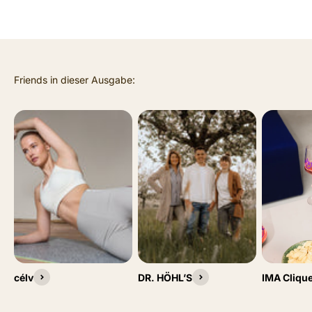
célv
DR. HÖHL’S
IMA Cliqu