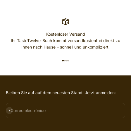
Kostenloser Versand
Ihr TasteTwelve-Buch kommt versandkostenfrei direkt zu
Ihnen nach Hause – schnell und unkompliziert.
IR AL ARTÍCULO 1
IR AL ARTÍCULO 2
IR AL ARTÍCULO 3
IR AL ARTÍCULO 4
Bleiben Sie auf auf dem neuesten Stand. Jetzt anmelden:
SUSCRIBIRSE
Correo electrónico