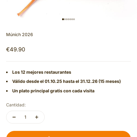
IR AL ARTÍCULO 1
IR AL ARTÍCULO 2
IR AL ARTÍCULO 3
IR AL ARTÍCULO 4
IR AL ARTÍCULO 5
IR AL ARTÍCULO 6
IR AL ARTÍCULO 7
Múnich 2026
Precio de oferta
€49.90
Los 12 mejores restaurantes
Válido desde el 01.10.25 hasta el 31.12.26 (15 meses)
Un plato principal gratis con cada visita
Cantidad: