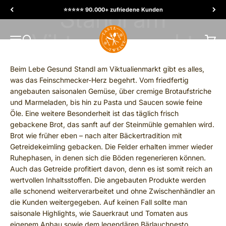
Ir al contenido
⭐️⭐️⭐️⭐️⭐️ 90.000+ zufriedene Kunden
TasteTwelve
MENÚ
Buscar
Carrit
Beim Lebe Gesund Standl am Viktualienmarkt gibt es alles,
was das Feinschmecker-Herz begehrt. Vom friedfertig
angebauten saisonalen Gemüse, über cremige Brotaufstriche
und Marmeladen, bis hin zu Pasta und Saucen sowie feine
Öle. Eine weitere Besonderheit ist das täglich frisch
gebackene Brot, das sanft auf der Steinmühle gemahlen wird.
Brot wie früher eben – nach alter Bäckertradition mit
Getreidekeimling gebacken. Die Felder erhalten immer wieder
Ruhephasen, in denen sich die Böden regenerieren können.
Auch das Getreide profitiert davon, denn es ist somit reich an
wertvollen Inhaltsstoffen. Die angebauten Produkte werden
alle schonend weiterverarbeitet und ohne Zwischenhändler an
die Kunden weitergegeben. Auf keinen Fall sollte man
saisonale Highlights, wie Sauerkraut und Tomaten aus
eigenem Anbau sowie dem legendären Bärlauchpesto