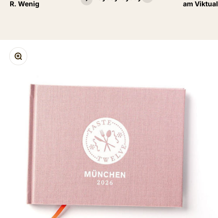
R. Wenig
am Viktua
ZOOM