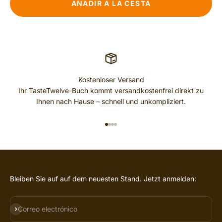
AÑADIR A LA CESTA
Kostenloser Versand
Ihr TasteTwelve-Buch kommt versandkostenfrei direkt zu
Ihnen nach Hause – schnell und unkompliziert.
IR AL ARTÍCULO 1
IR AL ARTÍCULO 2
IR AL ARTÍCULO 3
IR AL ARTÍCULO 4
Bleiben Sie auf auf dem neuesten Stand. Jetzt anmelden:
SUSCRIBIRSE
Correo electrónico