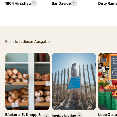
1804 Hirschau
Bar Davide
Dirty Ram
Bäckerei E. Knapp &
Lebe Gesu
layday layday