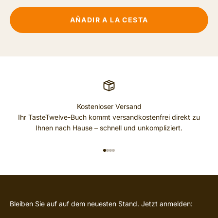
AÑADIR A LA CESTA
Kostenloser Versand
Ihr TasteTwelve-Buch kommt versandkostenfrei direkt zu
Ihnen nach Hause – schnell und unkompliziert.
IR AL ARTÍCULO 1
IR AL ARTÍCULO 2
IR AL ARTÍCULO 3
IR AL ARTÍCULO 4
Bleiben Sie auf auf dem neuesten Stand. Jetzt anmelden: