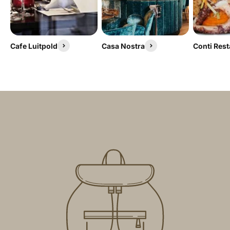
Cafe Luitpold
Casa Nostra
Conti Res