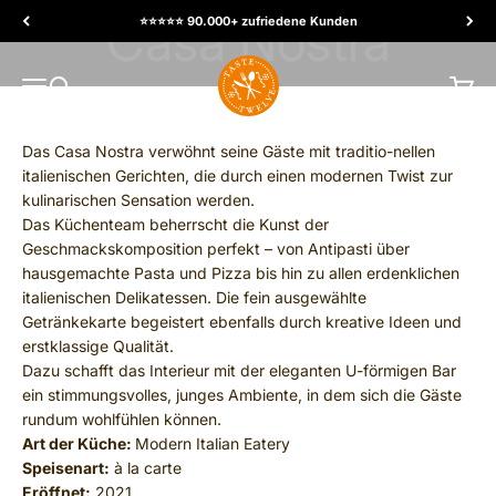
Ir al contenido
⭐️⭐️⭐️⭐️⭐️ 90.000+ zufriedene Kunden
TasteTwelve
MENÚ
Buscar
Carrit
Das Casa Nostra verwöhnt seine Gäste mit traditio-nellen
italienischen Gerichten, die durch einen modernen Twist zur
kulinarischen Sensation werden.
Das Küchenteam beherrscht die Kunst der
Geschmackskomposition perfekt – von Antipasti über
hausgemachte Pasta und Pizza bis hin zu allen erdenklichen
italienischen Delikatessen. Die fein ausgewählte
Getränkekarte begeistert ebenfalls durch kreative Ideen und
erstklassige Qualität.
Dazu schafft das Interieur mit der eleganten U-förmigen Bar
ein stimmungsvolles, junges Ambiente, in dem sich die Gäste
rundum wohlfühlen können.
Art der Küche:
Modern Italian Eatery
Speisenart:
à la carte
Eröffnet:
2021