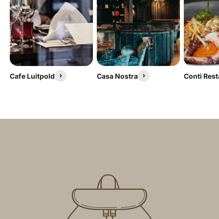
Cafe Luitpold
Casa Nostra
Conti Res