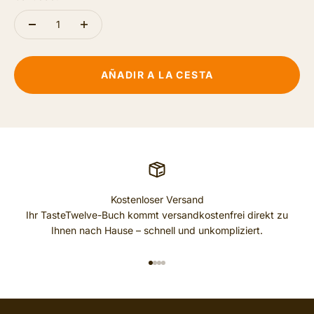
AÑADIR A LA CESTA
Kostenloser Versand
Ihr TasteTwelve-Buch kommt versandkostenfrei direkt zu
Ihnen nach Hause – schnell und unkompliziert.
IR AL ARTÍCULO 1
IR AL ARTÍCULO 2
IR AL ARTÍCULO 3
IR AL ARTÍCULO 4