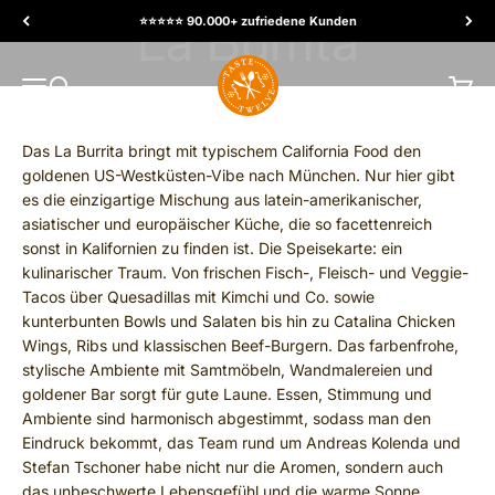
Ir al contenido
⭐️⭐️⭐️⭐️⭐️ 90.000+ zufriedene Kunden
TasteTwelve
MENÚ
Buscar
Carrit
Das La Burrita bringt mit typischem California Food den
goldenen US-Westküsten-Vibe nach München. Nur hier gibt
es die einzigartige Mischung aus latein-amerikanischer,
asiatischer und europäischer Küche, die so facettenreich
sonst in Kalifornien zu finden ist. Die Speisekarte: ein
kulinarischer Traum. Von frischen Fisch-, Fleisch- und Veggie-
Tacos über Quesadillas mit Kimchi und Co. sowie
kunterbunten Bowls und Salaten bis hin zu Catalina Chicken
Wings, Ribs und klassischen Beef-Burgern. Das farbenfrohe,
stylische Ambiente mit Samtmöbeln, Wandmalereien und
goldener Bar sorgt für gute Laune. Essen, Stimmung und
Ambiente sind harmonisch abgestimmt, sodass man den
Eindruck bekommt, das Team rund um Andreas Kolenda und
Stefan Tschoner habe nicht nur die Aromen, sondern auch
das unbeschwerte Lebensgefühl und die warme Sonne