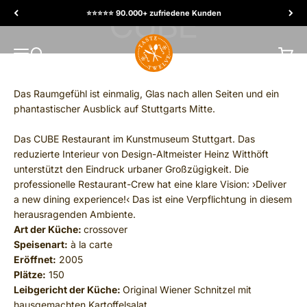
Ir al contenido
⭐️⭐️⭐️⭐️⭐️ 90.000+ zufriedene Kunden
TasteTwelve
MENÚ
Buscar
Carrit
Das Raumgefühl ist einmalig, Glas nach allen Seiten und ein
phantastischer Ausblick auf Stuttgarts Mitte.
Das CUBE Restaurant im Kunstmuseum Stuttgart. Das
reduzierte Interieur von Design-Altmeister Heinz Witthöft
unterstützt den Eindruck urbaner Großzügigkeit. Die
professionelle Restaurant-Crew hat eine klare Vision: ›Deliver
a new dining experience!‹ Das ist eine Verpflichtung in diesem
herausragenden Ambiente.
Art der Küche:
crossover
Speisenart:
à la carte
Eröffnet:
2005
Plätze:
150
Leibgericht der Küche:
Original Wiener Schnitzel mit
hausgemachten Kartoffelsalat