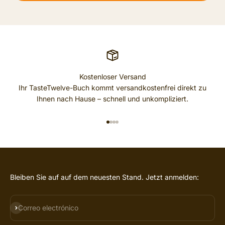
Kostenloser Versand
Ihr TasteTwelve-Buch kommt versandkostenfrei direkt zu
Ihnen nach Hause – schnell und unkompliziert.
IR AL ARTÍCULO 1
IR AL ARTÍCULO 2
IR AL ARTÍCULO 3
IR AL ARTÍCULO 4
Bleiben Sie auf auf dem neuesten Stand. Jetzt anmelden:
SUSCRIBIRSE
Correo electrónico