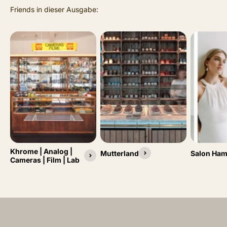
Khrome | Analog |
Mutterland
Salon Ha
Cameras | Film | Lab