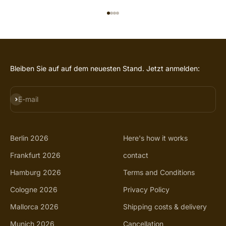
GO TO ITEM 1
GO TO ITEM 2
GO TO ITEM 3
GO TO ITEM 4
Bleiben Sie auf auf dem neuesten Stand. Jetzt anmelden:
SUBSCRIBE
E-mail
Berlin 2026
Here's how it works
Frankfurt 2026
contact
Hamburg 2026
Terms and Conditions
Cologne 2026
Privacy Policy
Mallorca 2026
Shipping costs & delivery
Munich 2026
Cancellation