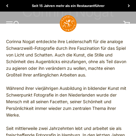
Skip to content
Seit 15 Jahren mehr als ein Restaurantführer
TasteTwelve
MENU
Search
Cart
Corinna Nogat entdeckte ihre Leidenschaft für die analoge
Schwarzweiß-Fotografie durch ihre Faszination für das Spiel
von Licht und Schatten. Auch die Kunst, die Stille und
Schönheit des Augenblicks einzufangen, ohne als Teil davon
zu agieren oder ihn verändern zu wollen, machte einen
Großteil Ihrer anfänglichen Arbeiten aus.
Während ihrer vierjährigen Ausbildung in bildender Kunst mit
Schwerpunkt Fotografie in den Niederlanden wurde der
Mensch mit all seinen Facetten, seiner Schönheit und
Persönlichkeit immer wieder zum zentralen Thema ihrer
Werke.
Seit mittlerweile zwei Jahrzehnten lebt und arbeitet sie als
freischaffende Fotografin in Hamburg. In den letzten Jahren