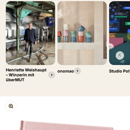
Henriette Weishaupt
onomao
Studio Pol
– Winzerin mit
überMUT
ZOOM