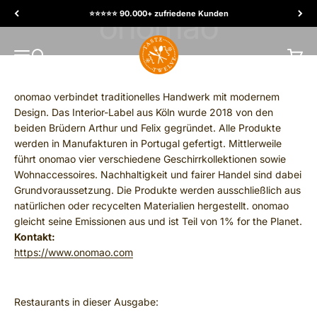
Skip to content
⭐️⭐️⭐️⭐️⭐️ 90.000+ zufriedene Kunden
TasteTwelve
MENU
Search
Cart
onomao verbindet traditionelles Handwerk mit modernem
Design. Das Interior-Label aus Köln wurde 2018 von den
beiden Brüdern Arthur und Felix gegründet. Alle Produkte
werden in Manufakturen in Portugal gefertigt. Mittlerweile
führt onomao vier verschiedene Geschirrkollektionen sowie
Wohnaccessoires. Nachhaltigkeit und fairer Handel sind dabei
Grundvoraussetzung. Die Produkte werden ausschließlich aus
natürlichen oder recycelten Materialien hergestellt. onomao
gleicht seine Emissionen aus und ist Teil von 1% for the Planet.
Kontakt:
https://www.onomao.com