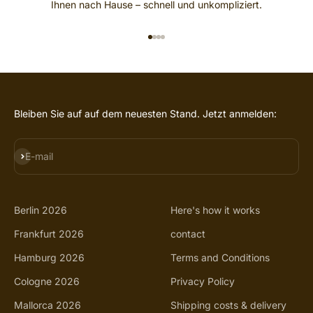
Ihnen nach Hause – schnell und unkompliziert.
GO TO ITEM 1
GO TO ITEM 2
GO TO ITEM 3
GO TO ITEM 4
Bleiben Sie auf auf dem neuesten Stand. Jetzt anmelden:
SUBSCRIBE
E-mail
Berlin 2026
Here's how it works
Frankfurt 2026
contact
Hamburg 2026
Terms and Conditions
Cologne 2026
Privacy Policy
Mallorca 2026
Shipping costs & delivery