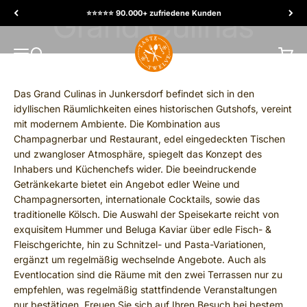
Skip to content
⭐️⭐️⭐️⭐️⭐️ 90.000+ zufriedene Kunden
TasteTwelve
MENU
Search
Cart
Das Grand Culinas in Junkersdorf befindet sich in den
idyllischen Räumlichkeiten eines historischen Gutshofs, vereint
mit modernem Ambiente. Die Kombination aus
Champagnerbar und Restaurant, edel eingedeckten Tischen
und zwangloser Atmosphäre, spiegelt das Konzept des
Inhabers und Küchenchefs wider. Die beeindruckende
Getränkekarte bietet ein Angebot edler Weine und
Champagnersorten, internationale Cocktails, sowie das
traditionelle Kölsch. Die Auswahl der Speisekarte reicht von
exquisitem Hummer und Beluga Kaviar über edle Fisch- &
Fleischgerichte, hin zu Schnitzel- und Pasta-Variationen,
ergänzt um regelmäßig wechselnde Angebote. Auch als
Eventlocation sind die Räume mit den zwei Terrassen nur zu
empfehlen, was regelmäßig stattfindende Veranstaltungen
nur bestätigen. Freuen Sie sich auf Ihren Besuch bei bestem