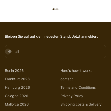
GO TO ITEM 1
GO TO ITEM 2
GO TO ITEM 3
GO TO ITEM 4
Bleiben Sie auf auf dem neuesten Stand. Jetzt anmelden:
SUBSCRIBE
E-mail
Berlin 2026
Here's how it works
Frankfurt 2026
contact
Hamburg 2026
Terms and Conditions
Cologne 2026
Privacy Policy
Mallorca 2026
Shipping costs & delivery