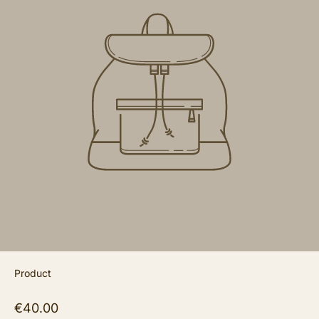
Product
€40.00