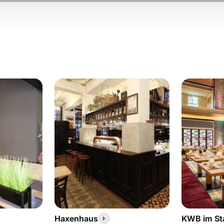
Haxenhaus
KWB im Sta