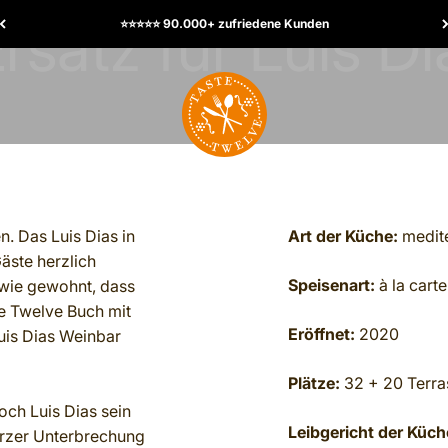
⭐️⭐️⭐️⭐️⭐️ 90.000+ zufriedene Kunden
TasteTwelve
n. Das Luis Dias in
Art der Küche:
medite
äste herzlich
Speisenart:
à la carte
 wie gewohnt, dass
e Twelve Buch mit
Eröffnet:
2020
Luis Dias Weinbar
Plätze:
32 + 20 Terra
och Luis Dias sein
Leibgericht der Küch
urzer Unterbrechung