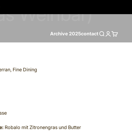
Archive 2025
contact
Search
Login
Cart
rran, Fine Dining
sse
e:
Robalo mit Zitronengras und Butter