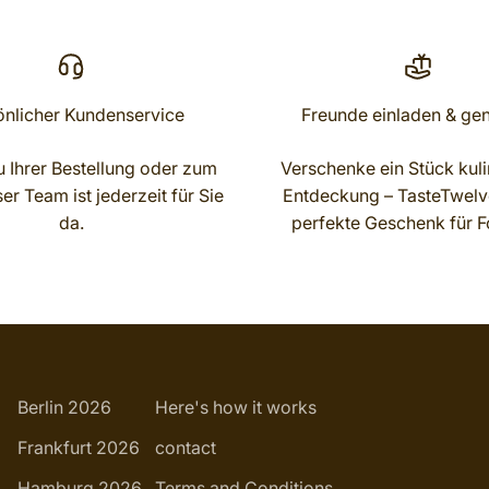
önlicher Kundenservice
Freunde einladen & ge
 Ihrer Bestellung oder zum
Verschenke ein Stück kuli
r Team ist jederzeit für Sie
Entdeckung – TasteTwelve
da.
perfekte Geschenk für F
Berlin 2026
Here's how it works
Frankfurt 2026
contact
Hamburg 2026
Terms and Conditions