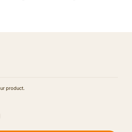
Di
our product.