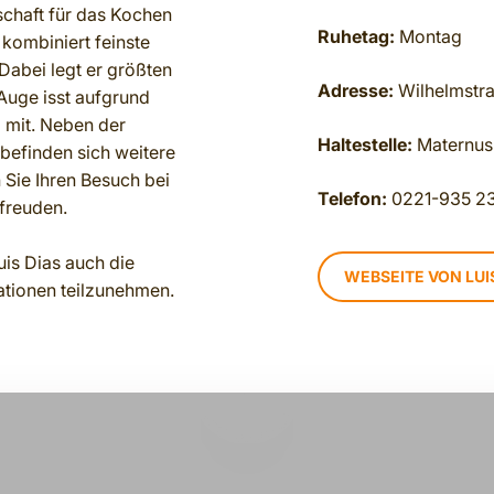
chaft für das Kochen
Ruhetag:
Montag
d kombiniert feinste
abei legt er größten
Adresse:
Wilhelmstr
Auge isst aufgrund
g mit. Neben der
Haltestelle:
Maternus
 befinden sich weitere
 Sie Ihren Besuch bei
Telefon:
0221-935 2
freuden.
is Dias auch die
WEBSEITE VON LUIS
tionen teilzunehmen.
PLAY VIDEO