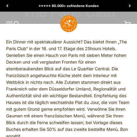
Skip to content
⭐️⭐️⭐️⭐️⭐️ 90.000+ zufriedene Kunden
TasteTwelve
MENU
Search
Cart
Ein Dinner mit spektakulärer Aussicht? Das bietet Ihnen „The
Paris Club“ in der 16. und 17. Etage des 25hours Hotels.
Genießen Sie einen Hauch von Paris mit sieben Meter hohen
Decken und voll verglasten Fronten für einen
atemberaubenden Blick auf das Le Quartier Central. Die
französisch angehauchte Küche steht dem Interieur mit
Weitblick in nichts nach. Alle Zutaten stammen direkt aus
Frankreich oder dem Düsseldorfer Umland, Regionalität und
Authentizität sind ein wichtiger Bestandteil. Empfehlung des
Hauses ist die täglich wechselnde Plat du Jour, die vom Team
mit gutem Grund gerne empfohlen wird. Verwöhne Sie ihren
Gaumen mit einem französischen Menü, während Sie Ihren
Blick durch die Ferne schweifen lassen; bei Vorlage dieses
Buches erhalten Sie 50% auf das zweite bestellte Menü. Bon
appétit.