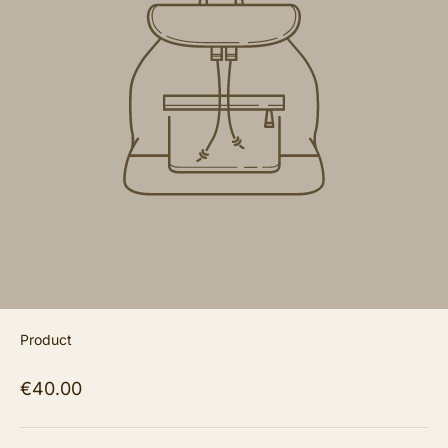
Product
€40.00