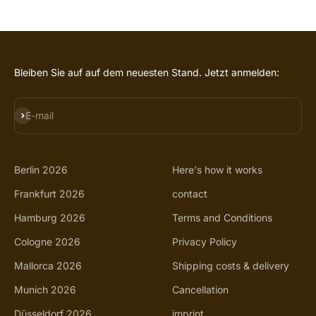
GO TO ITEM 1
GO TO ITEM 2
GO TO ITEM 3
GO TO ITEM 4
Bleiben Sie auf auf dem neuesten Stand. Jetzt anmelden:
SUBSCRIBE
E-mail
Berlin 2026
Here's how it works
Frankfurt 2026
contact
Hamburg 2026
Terms and Conditions
Cologne 2026
Privacy Policy
Mallorca 2026
Shipping costs & delivery
Munich 2026
Cancellation
Düsseldorf 2026
imprint