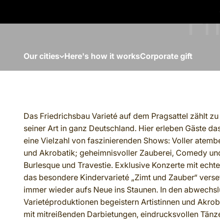
Skip to content
Our cities
Here's how it works
Corporate gift
Das Friedrichsbau Varieté auf dem Pragsattel zählt z
seiner Art in ganz Deutschland. Hier erleben Gäste da
eine Vielzahl von faszinierenden Shows: Voller atemb
und Akrobatik; geheimnisvoller Zauberei, Comedy un
Burlesque und Travestie. Exklusive Konzerte mit echt
das besondere Kindervarieté „Zimt und Zauber“ vers
immer wieder aufs Neue ins Staunen. In den abwechs
Varietéproduktionen begeistern Artistinnen und Akro
mit mitreißenden Darbietungen, eindrucksvollen Tän