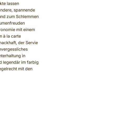
kte lassen
 andere, spannende
n und zum Schlemmen
aumenfreuden
ronomie mit einem
 à la carte
mackhaft, der Servie
unvergessliches
terhaltung in
d legendär im farbig
egelrecht mit den