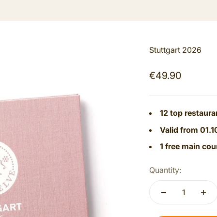
Stuttgart 2026
Sale price
€49.90
12 top restaura
Valid from 01.1
1 free main cou
Quantity: