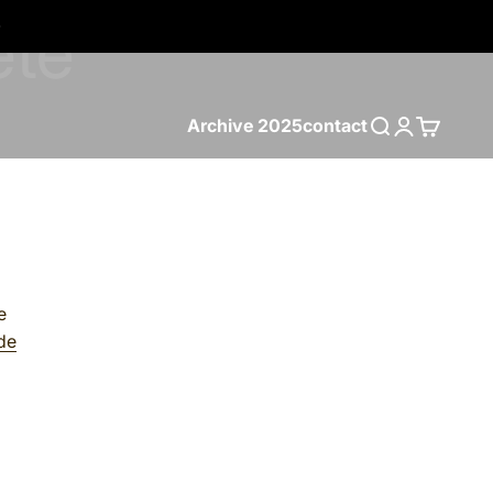
Archive 2025
contact
Search
Login
Cart
e
.de