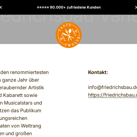
⭐️⭐️⭐️⭐️⭐️ 90.000+ zufriedene Kunden
TasteTwelve
u den renommiertesten
Kontakt:
s ganze Jahr über
info@friedrichsbau.d
eraubernder Artistik
https://friedrichsbau
d Kabarett sowie
en Musicalstars und
etzen das Publikum
lungsreichen
baten von Weltrang
zen und großen