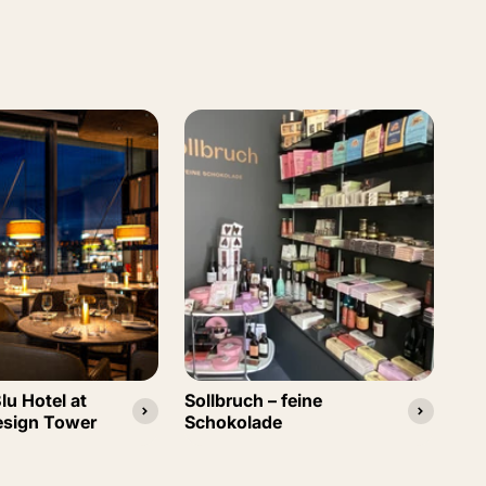
lu Hotel at
Sollbruch – feine
WE
esign Tower
Schokolade