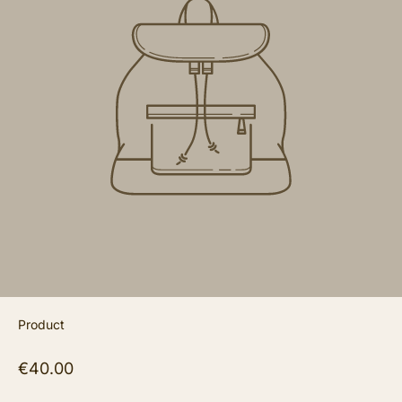
Product
€40.00