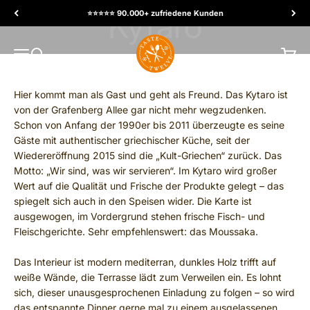
Skip to content
⭐️⭐️⭐️⭐️⭐️ 90.000+ zufriedene Kunden
TasteTwelve
MENU
Search
Cart
Hier kommt man als Gast und geht als Freund. Das Kytaro ist
von der Grafenberg Allee gar nicht mehr wegzudenken.
Schon von Anfang der 1990er bis 2011 überzeugte es seine
Gäste mit authentischer griechischer Küche, seit der
Wiedereröffnung 2015 sind die „Kult-Griechen“ zurück. Das
Motto: „Wir sind, was wir servieren“. Im Kytaro wird großer
Wert auf die Qualität und Frische der Produkte gelegt – das
spiegelt sich auch in den Speisen wider. Die Karte ist
ausgewogen, im Vordergrund stehen frische Fisch- und
Fleischgerichte. Sehr empfehlenswert: das Moussaka.
Das Interieur ist modern mediterran, dunkles Holz trifft auf
weiße Wände, die Terrasse lädt zum Verweilen ein. Es lohnt
sich, dieser unausgesprochenen Einladung zu folgen – so wird
das entspannte Dinner gerne mal zu einem ausgelassenen