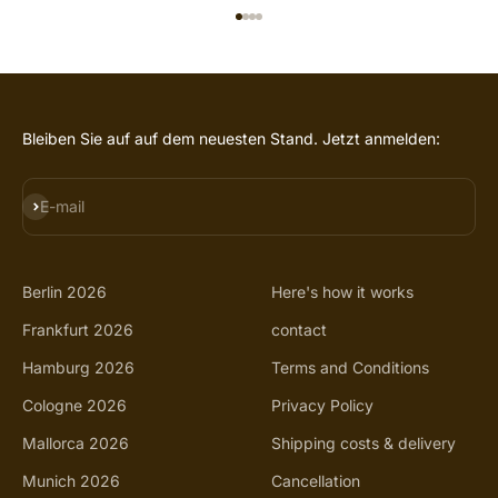
GO TO ITEM 1
GO TO ITEM 2
GO TO ITEM 3
GO TO ITEM 4
Bleiben Sie auf auf dem neuesten Stand. Jetzt anmelden:
SUBSCRIBE
E-mail
Berlin 2026
Here's how it works
Frankfurt 2026
contact
Hamburg 2026
Terms and Conditions
Cologne 2026
Privacy Policy
Mallorca 2026
Shipping costs & delivery
Munich 2026
Cancellation