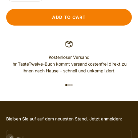
ADD TO CART
Kostenloser Versand
Ihr TasteTwelve-Buch kommt versandkostenfrei direkt zu
Ihnen nach Hause – schnell und unkompliziert.
GO TO ITEM 1
GO TO ITEM 2
GO TO ITEM 3
GO TO ITEM 4
Bleiben Sie auf auf dem neuesten Stand. Jetzt anmelden:
SUBSCRIBE
E-mail