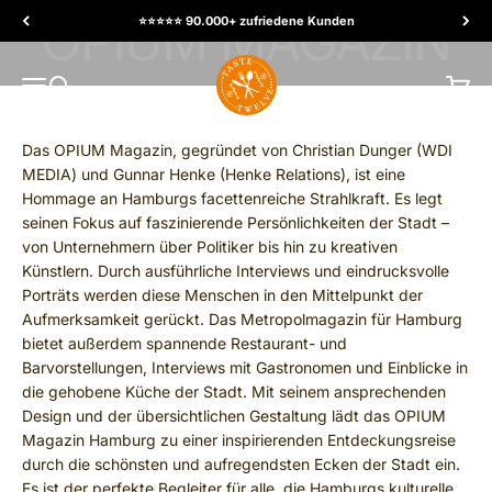
Skip to content
⭐️⭐️⭐️⭐️⭐️ 90.000+ zufriedene Kunden
TasteTwelve
MENU
Search
Cart
Das OPIUM Magazin, gegründet von Christian Dunger (WDI
MEDIA) und Gunnar Henke (Henke Relations), ist eine
Hommage an Hamburgs facettenreiche Strahlkraft. Es legt
seinen Fokus auf faszinierende Persönlichkeiten der Stadt –
von Unternehmern über Politiker bis hin zu kreativen
Künstlern. Durch ausführliche Interviews und eindrucksvolle
Porträts werden diese Menschen in den Mittelpunkt der
Aufmerksamkeit gerückt. Das Metropolmagazin für Hamburg
bietet außerdem spannende Restaurant- und
Barvorstellungen, Interviews mit Gastronomen und Einblicke in
die gehobene Küche der Stadt. Mit seinem ansprechenden
Design und der übersichtlichen Gestaltung lädt das OPIUM
Magazin Hamburg zu einer inspirierenden Entdeckungsreise
durch die schönsten und aufregendsten Ecken der Stadt ein.
Es ist der perfekte Begleiter für alle, die Hamburgs kulturelle