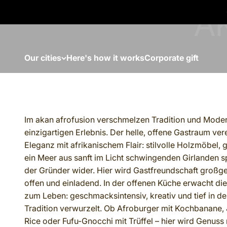
Skip to content
Our cities
Here's how it works
Corporate gift
Im akan afrofusion verschmelzen Tradition und Mode
einzigartigen Erlebnis. Der helle, offene Gastraum vere
Eleganz mit afrikanischem Flair: stilvolle Holzmöbel,
ein Meer aus sanft im Licht schwingenden Girlanden s
der Gründer wider. Hier wird Gastfreundschaft großge
offen und einladend. In der offenen Küche erwacht di
zum Leben: geschmacksintensiv, kreativ und tief in d
Tradition verwurzelt. Ob Afroburger mit Kochbanane, 
Rice oder Fufu-Gnocchi mit Trüffel – hier wird Genuss n