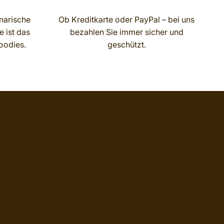
narische
Ob Kreditkarte oder PayPal – bei uns
 ist das
bezahlen Sie immer sicher und
oodies.
geschützt.