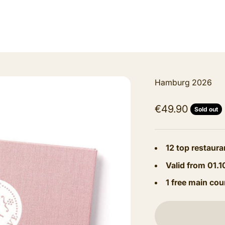
Hamburg 2026
Sale price
€49.90
Sold out
12 top restaura
Valid from 01.1
1 free main cou