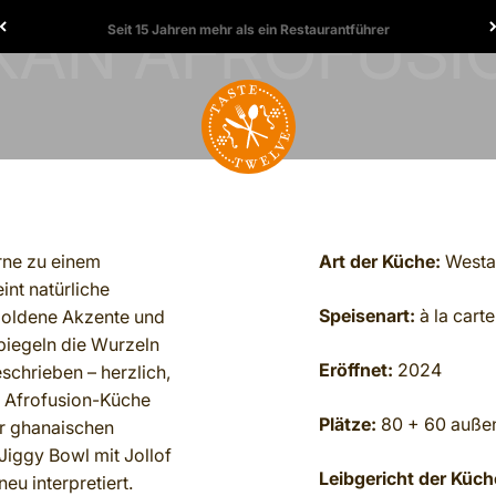
Seit 15 Jahren mehr als ein Restaurantführer
TasteTwelve
rne zu einem
Art der Küche:
Westa
int natürliche
Speisenart:
à la carte
 goldene Akzente und
piegeln die Wurzeln
Eröffnet:
2024
schrieben – herzlich,
e Afrofusion-Küche
Plätze:
80 + 60 auße
er ghanaischen
Jiggy Bowl mit Jollof
Leibgericht der Küch
eu interpretiert.