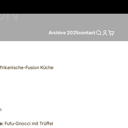
Archive 2025
contact
Search
Login
Cart
frikanische-Fusion Küche
n
e:
Fufu-Gnocci mit Trüffel