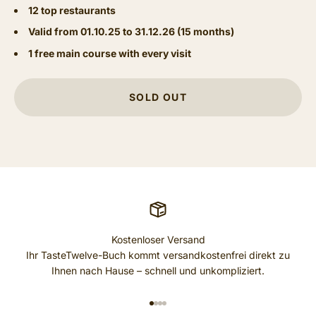
12 top restaurants
Valid from 01.10.25 to 31.12.26 (15 months)
1 free main course with every visit
SOLD OUT
Kostenloser Versand
Ihr TasteTwelve-Buch kommt versandkostenfrei direkt zu
Ihnen nach Hause – schnell und unkompliziert.
GO TO ITEM 1
GO TO ITEM 2
GO TO ITEM 3
GO TO ITEM 4