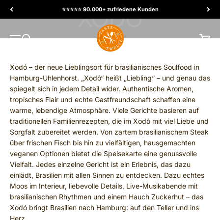
Skip to content
⭐️⭐️⭐️⭐️⭐️ 90.000+ zufriedene Kunden
TasteTwelve
MENU
Search
Cart
Xodó – der neue Lieblingsort für brasilianisches Soulfood in
Hamburg-Uhlenhorst. „Xodó“ heißt „Liebling“ – und genau das
spiegelt sich in jedem Detail wider. Authentische Aromen,
tropisches Flair und echte Gastfreundschaft schaffen eine
warme, lebendige Atmosphäre. Viele Gerichte basieren auf
traditionellen Familienrezepten, die im Xodó mit viel Liebe und
Sorgfalt zubereitet werden. Von zartem brasilianischem Steak
über frischen Fisch bis hin zu vielfältigen, hausgemachten
veganen Optionen bietet die Speisekarte eine genussvolle
Vielfalt. Jedes einzelne Gericht ist ein Erlebnis, das dazu
einlädt, Brasilien mit allen Sinnen zu entdecken. Dazu echtes
Moos im Interieur, liebevolle Details, Live-Musikabende mit
brasilianischen Rhythmen und einem Hauch Zuckerhut – das
Xodó bringt Brasilien nach Hamburg: auf den Teller und ins
Herz.