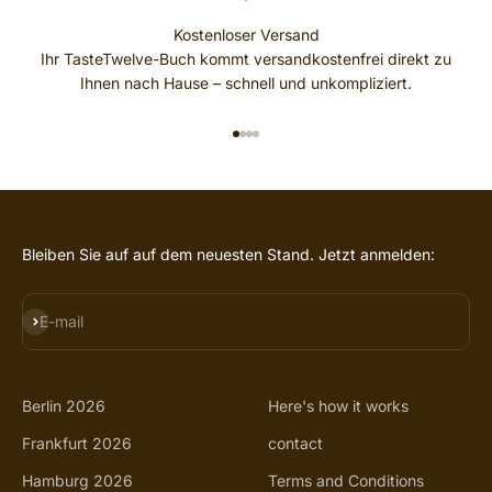
Kostenloser Versand
Ihr TasteTwelve-Buch kommt versandkostenfrei direkt zu
Ihnen nach Hause – schnell und unkompliziert.
GO TO ITEM 1
GO TO ITEM 2
GO TO ITEM 3
GO TO ITEM 4
Bleiben Sie auf auf dem neuesten Stand. Jetzt anmelden:
SUBSCRIBE
E-mail
Berlin 2026
Here's how it works
Frankfurt 2026
contact
Hamburg 2026
Terms and Conditions