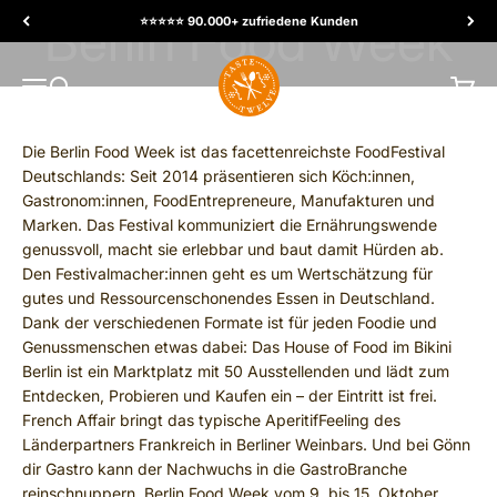
Skip to content
⭐️⭐️⭐️⭐️⭐️ 90.000+ zufriedene Kunden
TasteTwelve
MENU
Search
Cart
Die Berlin Food Week ist das facettenreichste Food­Festival
Deutschlands: Seit 2014 präsentieren sich Köch:innen,
Gastronom:innen, Food­Entrepreneure, Manufakturen und
Marken. Das Festival kommuniziert die Ernährungswende
genussvoll, macht sie erlebbar und baut damit Hürden ab.
Den Festivalmacher:innen geht es um Wertschätzung für
gutes und Ressourcen­schonendes Essen in Deutschland.
Dank der verschiedenen Formate ist für jeden Foodie und
Genussmenschen etwas dabei: Das House of Food im Bikini
Berlin ist ein Marktplatz mit 50 Ausstellenden und lädt zum
Entdecken, Probieren und Kaufen ein – der Eintritt ist frei.
French Affair bringt das typische Aperitif­Feeling des
Länderpartners Frankreich in Berliner Weinbars. Und bei Gönn
dir Gastro kann der Nachwuchs in die Gastro­Branche
reinschnuppern. Berlin Food Week vom 9. bis 15. Oktober