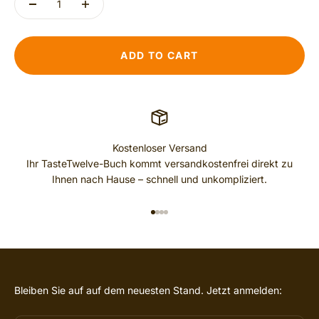
ADD TO CART
Kostenloser Versand
Ihr TasteTwelve-Buch kommt versandkostenfrei direkt zu
Ihnen nach Hause – schnell und unkompliziert.
GO TO ITEM 1
GO TO ITEM 2
GO TO ITEM 3
GO TO ITEM 4
Bleiben Sie auf auf dem neuesten Stand. Jetzt anmelden: