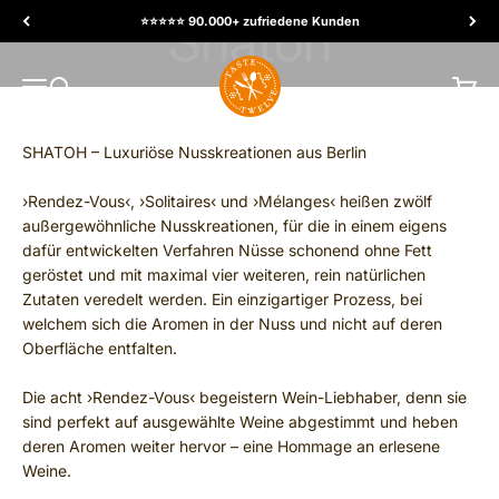
Skip to content
⭐️⭐️⭐️⭐️⭐️ 90.000+ zufriedene Kunden
TasteTwelve
MENU
Search
Cart
SHATOH – Luxuriöse Nusskreationen aus Berlin
›Rendez-Vous‹, ›Solitaires‹ und ›Mélanges‹ heißen zwölf
außergewöhnliche Nusskreationen, für die in einem eigens
dafür entwickelten Verfahren Nüsse schonend ohne Fett
geröstet und mit maximal vier weiteren, rein natürlichen
Zutaten veredelt werden. Ein einzigartiger Prozess, bei
welchem sich die Aromen in der Nuss und nicht auf deren
Oberfläche entfalten.
Die acht ›Rendez-Vous‹ begeistern Wein-Liebhaber, denn sie
sind perfekt auf ausgewählte Weine abgestimmt und heben
deren Aromen weiter hervor – eine Hommage an erlesene
Weine.